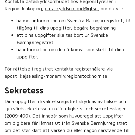
Kontakta dataskyddsombudet hos Regionstyrelsen i
Region Jönköping,
dataskyddsombud@rjl.se
, om du vill:
ha mer information om Svenska Barnnjurregistret, få
tillgång till dina uppgifter, begära begränsning
att dina uppgifter ska tas bort ur Svenska
Barnnjurregistret.
ha information om den åtkomst som skett till dina
uppgifter.
För rättelse i registret kontakta registerhållare via
epost:
kajsa.asling-monemi@regionstockholm.se
Sekretess
Dina uppgifter i kvalitetsregistret skyddas av hälso- och
sjukvårdssekretessen i offentlighets- och sekretesslagen
(2009:400). Det innebär som huvudregel att uppgifter
om dig bara får lämnas ut från Svenska Barnnjurregistret
om det står klart att varken du eller någon närstående till