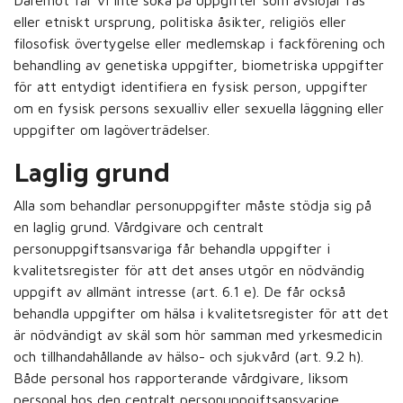
Däremot får vi inte söka på uppgifter som avslöjar ras
eller etniskt ursprung, politiska åsikter, religiös eller
filosofisk övertygelse eller medlemskap i fackförening och
behandling av genetiska uppgifter, biometriska uppgifter
för att entydigt identifiera en fysisk person, uppgifter
om en fysisk persons sexualliv eller sexuella läggning eller
uppgifter om lagöverträdelser.
Laglig grund
Alla som behandlar personuppgifter måste stödja sig på
en laglig grund. Vårdgivare och centralt
personuppgiftsansvariga får behandla uppgifter i
kvalitetsregister för att det anses utgör en nödvändig
uppgift av allmänt intresse (art. 6.1 e). De får också
behandla uppgifter om hälsa i kvalitetsregister för att det
är nödvändigt av skäl som hör samman med yrkesmedicin
och tillhandahållande av hälso- och sjukvård (art. 9.2 h).
Både personal hos rapporterande vårdgivare, liksom
personal hos den centralt personuppgiftsansvarige,