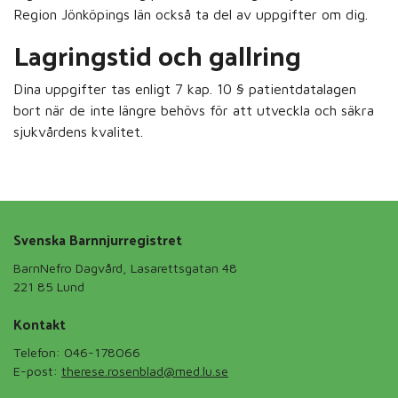
Region Jönköpings län också ta del av uppgifter om dig.
Lagringstid och gallring
Dina uppgifter tas enligt 7 kap. 10 § patientdatalagen
bort när de inte längre behövs för att utveckla och säkra
sjukvårdens kvalitet.
Svenska Barnnjurregistret
BarnNefro Dagvård, Lasarettsgatan 48
221 85 Lund
Kontakt
Telefon: 046-178066
E-post:
therese.rosenblad@med.lu.se