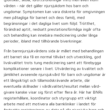
vården - när det gäller njursjukdom hos barn och
ungdomar. Symptomen kan vara diskreta för omgivningen
men påtagliga för barnet och dess familj, med
begränsningar i det dagliga livet som följd. Trötthet,
förändrad aptit, nedsatt prestationsförmåga ingår ofta
och behandling kan innebära medicinering under långa
perioder, ibland med tillhörande biverkningar.
Från barnnjursjukvårdens sida är målet med behandlingen
att barnet ska få en normal tillväxt och utveckling, god
livskvalitet trots tung medicinering samt att förebygga
komplikationer senare i livet. Utvärdering av kvalitet och
jämlikhet avseende njursjukvård för barn och ungdomar är
ett långsiktigt och tålamodskrävande arbete, där
eventuella skillnader i vårdkvalitet/resultat mellan vård-
givare kanske visar sig först efter flera år. Här har BNRs
registerhållare, koordinator och styrgrupp ett viktigt
arbete med att motivera alla barnkliniker i landet för
fortsatta registreringar av data på alla njursjuka barn och