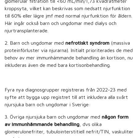
glomerulär filtration till <60 mL/min/1,73 kvadratmeter
kroppsyta, vilket kan beskrivas som nedsatt njurfunktion
till 60% eller lägre jmf med normal njurfunktion för åldern.
Här ingår också barn och ungdomar med dialys och
njurtransplanterade.
2. Barn och ungdomar med
nefrotiskt syndrom
(massiva
proteinförluster via njurarna). Initialt prioriterades de med
behov av mer immunhämmande behandling än kortison, nu
inkluderas även de med bara kortisonbehandling.
Fyra nya diagnosgrupper registreras från 2022-23 med
syfte att bygga upp registret till att inkludera alla svårt
njursjuka barn och ungdomar i Sverige:
3. Övriga njursjuka barn och ungdomar med
någon form
av immunhämmande behandling
, dvs olika
glomerulonefriter, tubulointerstitiell nefrit/TIN, vaskuliter