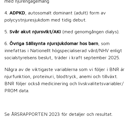
med njurengagemang
4.
ADPKD
, autosomalt dominant (adult) form av
polycystnjuresjukdom med tidig debut.
5.
Svår akut njursvikt/AKI
(med genomgången dialys).
6.
Övriga Sällsynta njursjukdomar hos barn
, som
innefattas i Nationellt högspecialiserad vård/NHV enligt
socialstyrelsens beslut, träder i kraft september 2025.
Några av de viktigaste variablerna som vi följer i BNR är
njurfunktion, proteinuri, blodtryck, anemi och tillväxt.
BNR följer också medicinering och livskvalitetsvariabler/
PROM data.
Se ÅRSRAPPORTEN 2023 för detaljer och resultat.