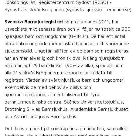
Jönköpings län, Registercentrum Sydost (RCSO) -
Sydöstra sjukvårdsregionen (sydostrasjukvardsregionen.se)
Svenska Barnnjurregistret
som grundades 2011, har
utvecklats mkt senaste åren och vi följer nu totalt ca 900
njursjuka barn och ungdomar (0–18 år). De har ett antal
olika bakomliggande medicinska diagnoser och varierande
sjukdomsbild. Ungefär hälften av de barn som registreras
har en mer allvarlig och kronisk dvs livslång njursjukdom.
Sammanlagt 29 barnkliniker (90% av alla), spridda inom
alla 21 sjukvårdsregionerna rapporterar in data till
registret. Vården av svårt njursjuka barn och ungdomar,
exempelvis de med behov av dialys och
njurtransplantation, är centraliserad till fyra
barnnjurmedicinska centra; Skånes Universitetssjukhus,
Drottning Silvias Barnsjukhus, Akademiska Barnsjukhuset
och Astrid Lindgrens Barnsjukhus.
Det finns en brist på kunskap hos allmänheten, samhället
(politiker, skola, idrottsföreningar mm) men även inom