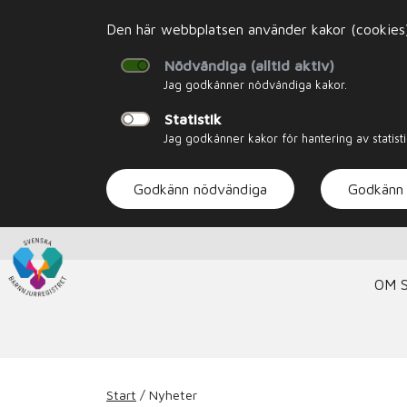
Den här webbplatsen använder kakor (cookies). 
Nödvändiga (alltid aktiv)
Jag godkänner nödvändiga kakor.
Statistik
Jag godkänner kakor för hantering av statisti
Godkänn nödvändiga
Godkänn 
OM 
Start
/
Nyheter