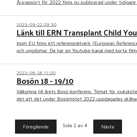
Årsrapport för 2022 finns nu publicerad under tidigare 
2023-09-22 09:30
Länk till ERN Transplant Child Yo
Inom EU finns ett referensnätverk (European Referenc
och ungdomar. De har en Youtube-kanal med korta film
2023-08-28 11:00
Bosön 18 - 19/10
Välkomna till årets Bosö-konferens. Temat för sjuksköt
det att det under Bosömötet 2022 uppdagades skillnade
Sida 2 av 4
Föregående
Nästa