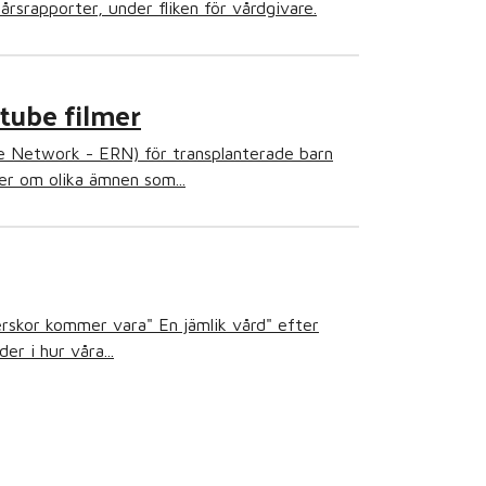
årsrapporter, under fliken för vårdgivare.
utube filmer
e Network - ERN) för transplanterade barn
er om olika ämnen som...
erskor kommer vara" En jämlik vård" efter
r i hur våra...